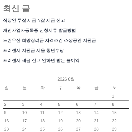
최신 글
직장인 투잡 세금 N잡 세금 신고
개인사업자등록증 신청서류 발급방법
노란우산 희망장려금 자격조건 소상공인 지원금
프리랜서 지원금 서울 청년수당
프리랜서 세금 신고 안하면 받는 불이익
2026 8월
일
월
화
수
목
금
토
1
2
3
4
5
6
7
8
9
10
11
12
13
14
15
16
17
18
19
20
21
22
23
24
25
26
27
28
29