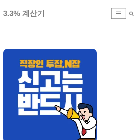
3.3% 계산기
콘
텐
츠
로
건
너
뛰
기